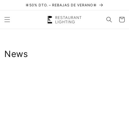
Ir
☀️50% DTO. – REBAJAS DE VERANO☀️
directamente
al contenido
Carrito
News